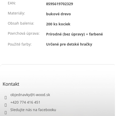
EAN
:
8595619702329
Materiály
:
bukové drevo
Obsah balenia
:
200 ks kociek
Povrchová úprava
:
Prírodné (bez úpravy) + farbené
Použité farby
:
Určené pre detské hračky
Z
á
p
ä
Kontakt
t
i
objednavky
@
t-wood.sk
e
+420 774 416 451
Sledujte nás na facebooku