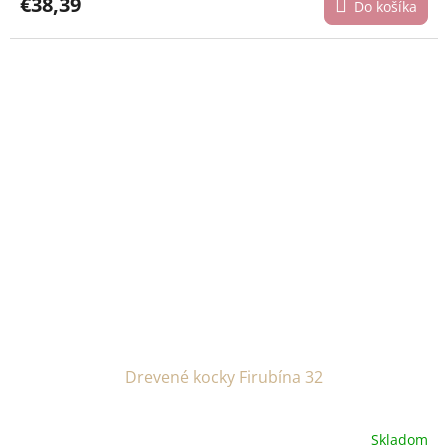
€38,39
Do košíka
Drevené kocky Firubína 32
Skladom