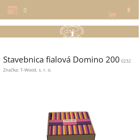
Prejsť
na
NÁKU
obsah
KOŠÍK
Stavebnica fialová Domino 200
0232
Značka:
T-Wood, s. r. o.