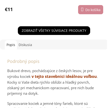
€11
Do košíka
ZOBRAZIŤ VŠETKY SÚVISIACE PRODUKTY
Popis
Diskusia
Podrobný popis
Bukové drevo, pochádzajúce z českých lesov, je pre
v tejto stavebnici ideálnou voľbou
výrobu kociek
.
Kocky si Vaše dieťa rýchlo obľúbi a hladký povrch,
získaný pri mechanickom opracovaní, pre nich bude
príjemný na dotyk.
Spracovanie kociek a jemné tóny farieb, ktoré sú