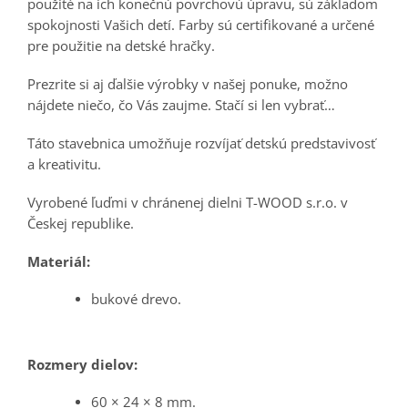
použité na ich konečnú povrchovú úpravu, sú základom
spokojnosti Vašich detí. Farby sú certifikované a určené
pre použitie na detské hračky.
Prezrite si aj ďalšie výrobky v našej ponuke, možno
nájdete niečo, čo Vás zaujme. Stačí si len vybrať…
Táto stavebnica umožňuje rozvíjať detskú predstavivosť
a kreativitu.
Vyrobené ľuďmi v chránenej dielni T-WOOD s.r.o. v
Českej republike.
Materiál:
bukové drevo.
Rozmery dielov:
60 × 24 × 8 mm.