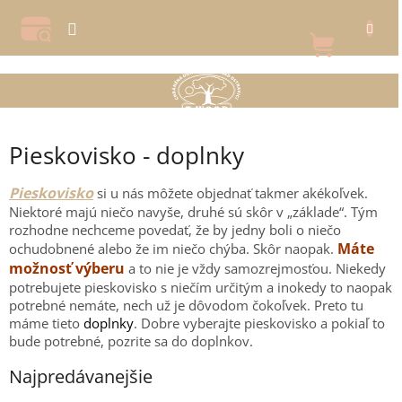
Prejsť
na
NÁKU
obsah
KOŠÍK
Pieskovisko - doplnky
Pieskovisko
si u nás môžete objednať takmer akékoľvek.
Niektoré majú niečo navyše, druhé sú skôr v „základe“. Tým
rozhodne nechceme povedať, že by jedny boli o niečo
Máte
ochudobnené alebo že im niečo chýba. Skôr naopak.
možnosť výberu
a to nie je vždy samozrejmosťou. Niekedy
potrebujete pieskovisko s niečím určitým a inokedy to naopak
potrebné nemáte, nech už je dôvodom čokoľvek. Preto tu
máme tieto
doplnky
. Dobre vyberajte pieskovisko a pokiaľ to
bude potrebné, pozrite sa do doplnkov.
Najpredávanejšie