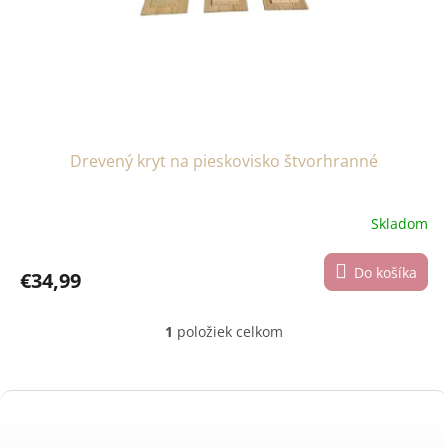
d
v
u
k
t
o
v
Drevený kryt na pieskovisko štvorhranné
Skladom
Do košíka
€34,99
1
položiek celkom
O
v
l
á
Z
d
á
a
p