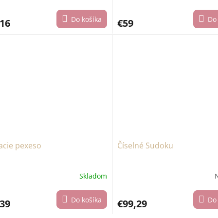
Do košíka
Do 
,16
€59
acie pexeso
Číselné Sudoku
Skladom
Do košíka
Do 
,39
€99,29