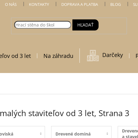
O NÁS
KONTAKTY
DOPRAVA A PLATBA
BLOG
SL
HĽADAŤ
Darčeky
eľov od 3 let
Na záhradu
malých staviteľov od 3 let
, Strana 3
Drevené
oviská
Drevené dominá
a stave