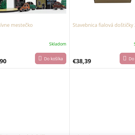
tívne mestečko
Stavebnica fialová doštičky
Skladom
Do košíka
Do 
,90
€38,39