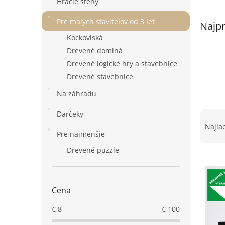
Hracie steny
p
a
Pre malých staviteľov od 3 let
Najpr
n
e
Kockoviská
l
Drevené dominá
Drevené logické hry a stavebnice
Drevené stavebnice
Na záhradu
R
Darčeky
a
Najla
Pre najmenšie
d
e
Drevené puzzle
V
n
ý
i
p
e
i
p
Cena
s
r
€
8
€
100
p
o
r
d