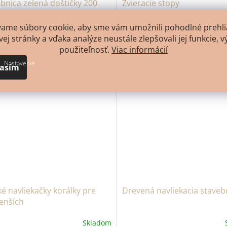
bnica zelená doštičky 200
Zvieracie stopy
vame súbory cookie, aby sme vám umožnili pohodlné prehli
Skladom
ej stránky a vďaka analýze neustále zlepšovali jej funkcie, v
použiteľnosť.
Viac informácií
Do košíka
Do 
,39
€42,80
Nastavenie
lasím
é navliekačky korálky pre
Drevená navliekacia staveb
enších
Skladom