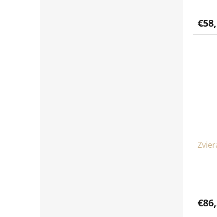
€58
Zvier
€86