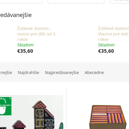
edávanejšie
Žolíkové domino -
Žolíkové domino
ovocie pre děti od 3
Vtactvo pre deti
rokov
rokov
Skladom
Skladom
€35,60
€35,60
cnejšie
Najdrahšie
Najpredávanejšie
Abecedne