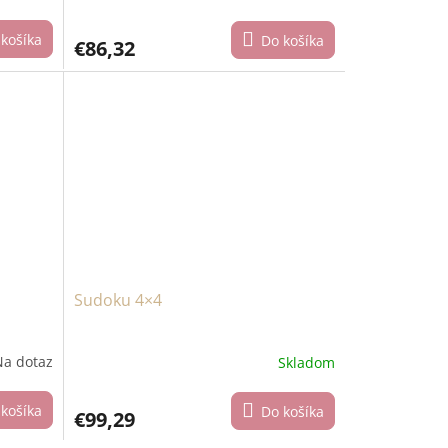
košíka
Do košíka
€86,32
Sudoku 4×4
Na dotaz
Skladom
košíka
Do košíka
€99,29