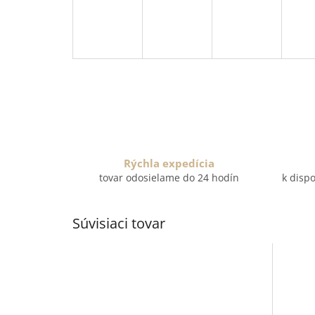
Rýchla expedícia
tovar odosielame do 24 hodín
k dispo
Súvisiaci tovar