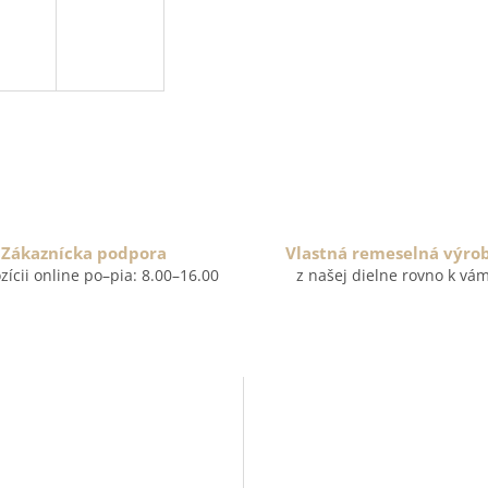
Zákaznícka podpora
Vlastná remeselná výro
zícii online po–pia: 8.00–16.00
z našej dielne rovno k vá