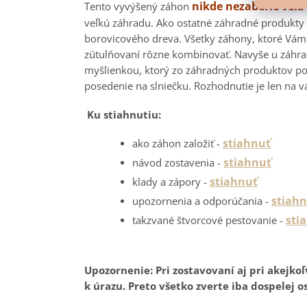
nikde nezaberie veľa
Tento vyvýšený záhon
veľkú záhradu. Ako ostatné záhradné produkty 
borovicového dreva. Všetky záhony, ktoré Vám
zútulňovaní rôzne kombinovať. Navyše u záhrad
myšlienkou, ktorý zo záhradných produktov pos
posedenie na slniečku. Rozhodnutie je len na v
Ku stiahnutiu:
stiahnuť
ako záhon založiť -
stiahnuť
návod zostavenia -
stiahnuť
klady a zápory -
stiah
upozornenia a odporúčania -
sti
takzvané štvorcové pestovanie -
Upozornenie: Pri zostavovaní aj pri akejk
k úrazu. Preto všetko zverte iba dospelej o