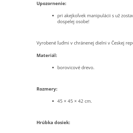
Upozornenie:
pri akejkoľvek manipulácii s už zost
dospelej osobe!
Vyrobené ľuďmi v chránenej dielni v Českej rep
Materiál:
borovicové drevo.
Rozmery:
45 × 45 × 42 cm.
Hrúbka dosiek: