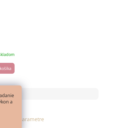
Skladom
košíka
adanie
ýkon a
atočné parametre