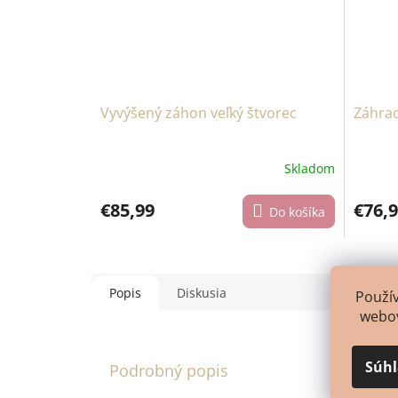
Vyvýšený záhon veľký štvorec
Záhrad
Skladom
€85,99
€76,
Do košíka
Popis
Diskusia
Použí
webov
Súh
Podrobný popis