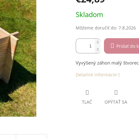
Jednotková
Skladom
cena:
Môžeme doručiť do:
7.8.2026
Pridať do k
Vyvýšený záhon malý štvorec 
Detailné informácie
TLAČ
OPÝTAŤ SA