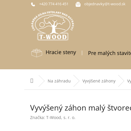
Prejsť
+420 774 416 451
objednavky@t-wood.sk
na
obsah
Hracie steny
Pre malých stavit
Na záhradu
Vyvýšené záhony
V
Vyvýšený záhon malý štvore
Značka:
T-Wood, s. r. o.