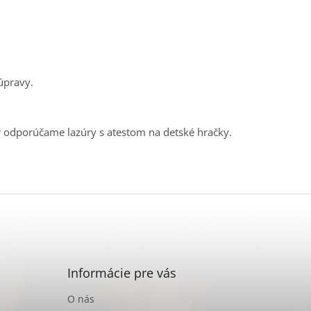
úpravy.
r odporúčame lazúry s atestom na detské hračky.
Informácie pre vás
O nás