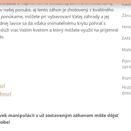
 miesta
a napriek tomu dokáže spestriť ako malú, tak aj
Kate
v našej ponuke, aj tento záhon je zhotovený z kvalitného
Záru
 ponúkame, môžete pri vybavovaní Vašej záhrady a jej
nej lavice sa dá vďaka snímateľnému krytu pohrať s
Hmo
lúži viac Vašim kvetom a ktorý môžete využiť na príjemné
ás.
EAN
Mate
Povr
úpr
Roz
nuť
Hrú
dosi
ahnuť
oľvek manipulácii s už zostaveným záhonom môže dôjsť
sobe!