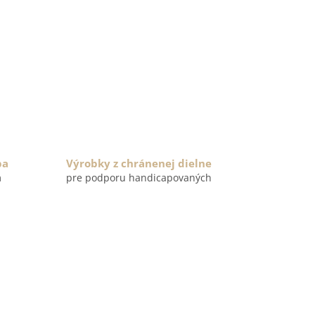
ba
Výrobky z chránenej dielne
m
pre podporu handicapovaných