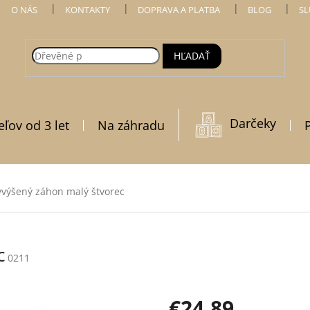
O NÁS
KONTAKTY
DOPRAVA A PLATBA
BLOG
SL
HĽADAŤ
Darčeky
eľov od 3 let
Na záhradu
yvýšený záhon malý štvorec
c
0211
€24,89