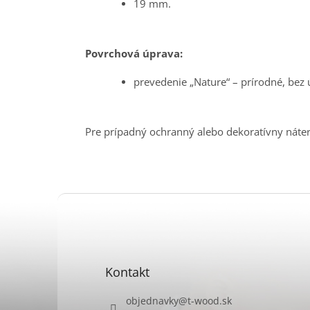
19 mm.
Povrchová úprava:
prevedenie „Nature“ – prírodné, bez 
Pre prípadný ochranný alebo dekoratívny náte
Z
á
p
ä
t
Kontakt
i
e
objednavky
@
t-wood.sk