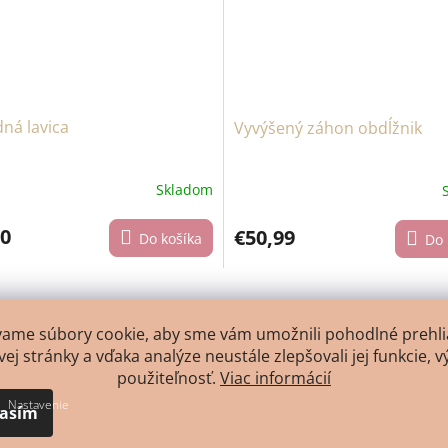
ná lavica
Vyvýšený záhon obdĺžnik
Skladom
90
€50,99
Do košíka
Do 
vame súbory cookie, aby sme vám umožnili pohodlné prehli
ej stránky a vďaka analýze neustále zlepšovali jej funkcie, v
použiteľnosť.
Viac informácií
Nastavenie
lasím
Dod