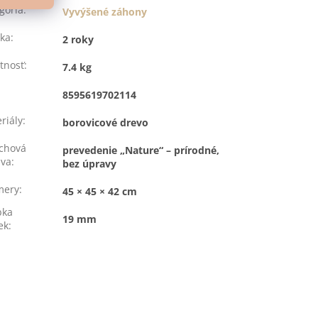
gória
:
Vyvýšené záhony
ka
:
2 roky
tnosť
:
7.4 kg
:
8595619702114
riály
:
borovicové drevo
chová
prevedenie „Nature“ – prírodné,
ava
:
bez úpravy
mery
:
45 × 45 × 42 cm
bka
19 mm
ek
: