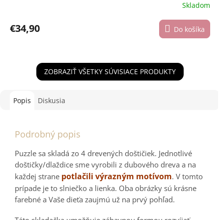
Skladom
€34,90
Do košíka
ZOBRAZIŤ VŠETKY SÚVISIACE PRODUKTY
Popis
Diskusia
Podrobný popis
Puzzle sa skladá zo 4 drevených doštičiek. Jednotlivé
doštičky/dlaždice sme vyrobili z dubového dreva a na
potlačili výrazným motívom
každej strane
. V tomto
prípade je to slniečko a lienka. Oba obrázky sú krásne
farebné a Vaše dieťa zaujmú už na prvý pohľad.