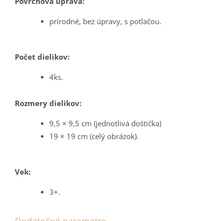
Povrchová úprava:
prírodné, bez úpravy, s potlačou.
Počet dielikov:
4ks.
Rozmery dielikov:
9,5 × 9,5 cm (jednotlivá doštička)
19 × 19 cm (celý obrázok).
Vek:
3+.