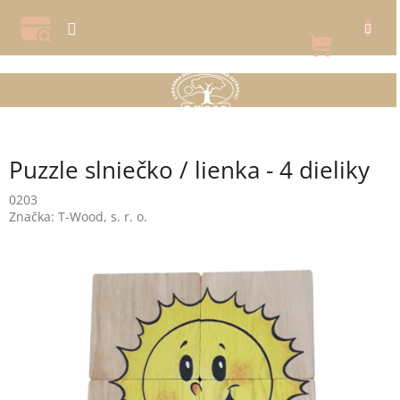
Prejsť
na
NÁKU
obsah
KOŠÍK
Puzzle slniečko / lienka - 4 dieliky
0203
Značka:
T-Wood, s. r. o.