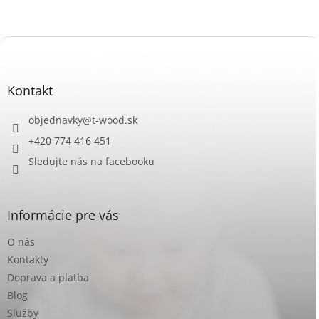
Z
á
p
ä
Kontakt
t
i
objednavky
@
t-wood.sk
e
+420 774 416 451
Sledujte nás na facebooku
Informácie pre vás
O nás
Kontakty
Doprava a platba
Blog
Služby