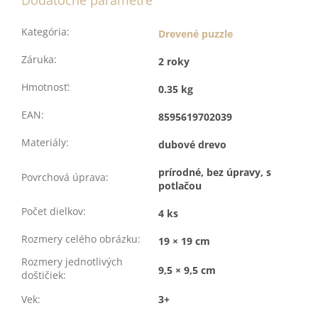
Dodatočné parametre
Kategória
:
Drevené puzzle
Záruka
:
2 roky
Hmotnosť
:
0.35 kg
EAN
:
8595619702039
Materiály
:
dubové drevo
prírodné, bez úpravy, s
Povrchová úprava
:
potlačou
Počet dielkov
:
4 ks
Rozmery celého obrázku
:
19 × 19 cm
Rozmery jednotlivých
9,5 × 9,5 cm
doštičiek
:
Vek
:
3+