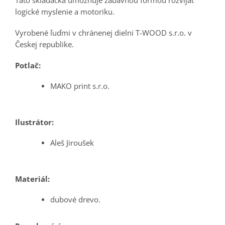
Táto skladačka umožňuje zábavnou formou rozvíjať
logické myslenie a motoriku.
Vyrobené ľuďmi v chránenej dielni T-WOOD s.r.o. v
Českej republike.
Potlač:
MAKO print s.r.o.
Ilustrátor:
Aleš Jiroušek
Materiál:
dubové drevo.